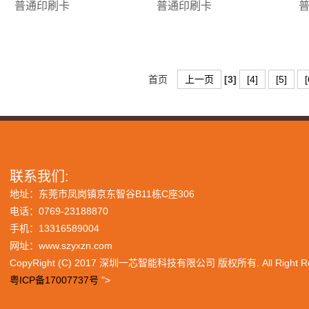
普通印刷卡
普通印刷卡
首页
上一页
[3]
[4]
[5]
[
联系我们:
地址：东莞市凤岗镇京东智谷B11栋C座306
电话：0769-23188870
手机：13316589004
网址：www.szyxzn.com
CopyRight (C) 2017 深圳一芯智能科技有限公司 版权所有. All Right Re
粤ICP备17007737号
">