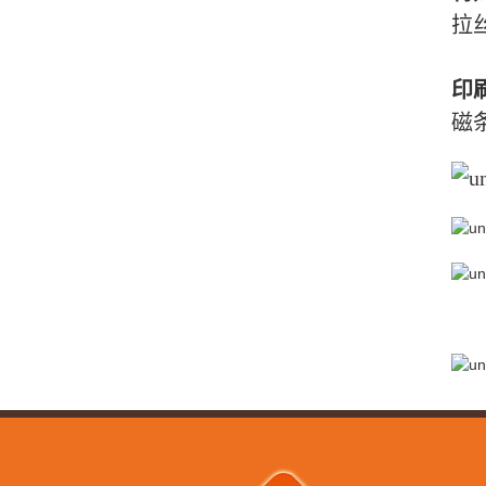
拉丝
印
磁条