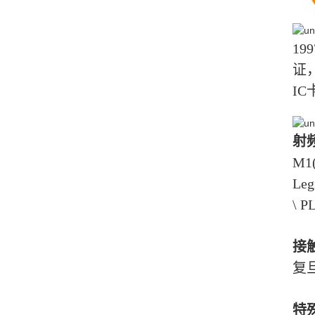
1
证
IC
射
M1(
Leg
\ 
接
复旦
特